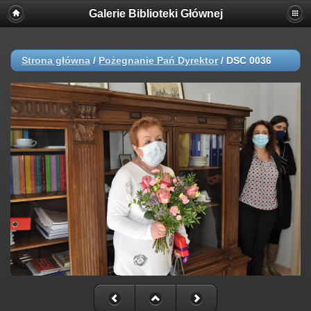
Galerie Biblioteki Głównej
Strona główna
/
Pożegnanie Pań Dyrektor
/
DSC 0036