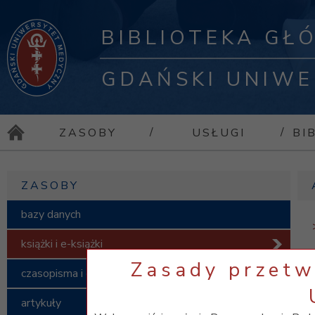
BIBLIOTEKA GŁ
GDAŃSKI UNIWE
/
/
ZASOBY
USŁUGI
BI
ZASOBY
bazy danych
książki i e-książki
Zasady przet
czasopisma i e-czasopisma
artykuły