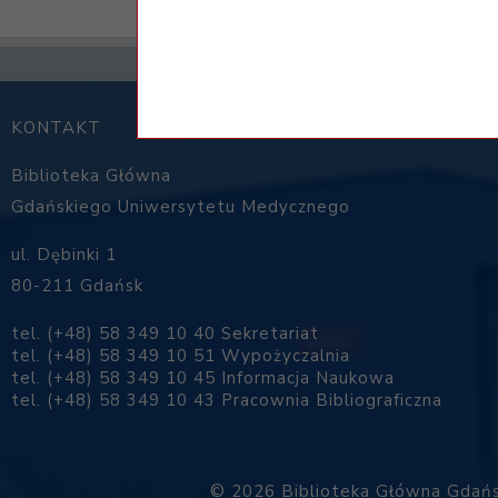
KONTAKT
Biblioteka Główna
Gdańskiego Uniwersytetu Medycznego
ul. Dębinki 1
80-211 Gdańsk
tel. (+48) 58 349 10 40 Sekretariat
tel. (+48) 58 349 10 51 Wypożyczalnia
tel. (+48) 58 349 10 45 Informacja Naukowa
tel. (+48) 58 349 10 43 Pracownia Bibliograficzna
© 2026 Biblioteka Główna Gdańs