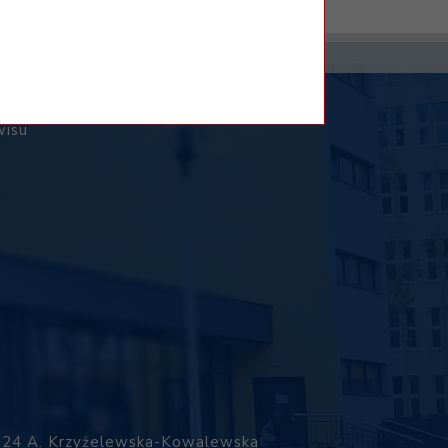
wisu
7-24
A. Krzyżelewska-Kowalewska