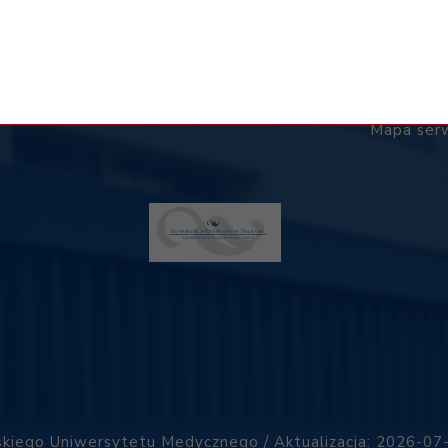
Polityka wykorzystywania plików "cookies" w systemach
internetowych GUMed
Mapa ser
kiego Uniwersytetu Medycznego / Aktualizacja: 2026-0