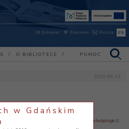
Extranet
Eduroam
Poczta
EN
/
/
SS
O BIBLIOTECE
POMOC
2021-05-13
ych w Gdańskim
m
Anestezjologia. Tom 2
Wykłady z anestezjologii