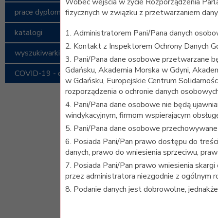
Wobec wejścia w życie Rozporządzenia Parl
prace dyplomowe
fizycznych w związku z przetwarzaniem dany
katalogi
1. Administratorem Pani/Pana danych osobow
2. Kontakt z Inspektorem Ochrony Danych G
wyszukiwarki naukowe
3. Pani/Pana dane osobowe przetwarzane bę
Gdańsku, Akademia Morska w Gdyni, Akadem
COVID-19 - ogólnodostępne materiały naukowe
w Gdańsku, Europejskie Centrum Solidarności
rozporządzenia o ochronie danych osobowych 
4. Pani/Pana dane osobowe nie będą ujawni
windykacyjnym, firmom wspierającym obsługę
5. Pani/Pana dane osobowe przechowywane 
6. Posiada Pani/Pan prawo dostępu do treści
danych, prawo do wniesienia sprzeciwu, pra
7. Posiada Pani/Pan prawo wniesienia skarg
przez administratora niezgodnie z ogólnym 
8. Podanie danych jest dobrowolne, jednakż