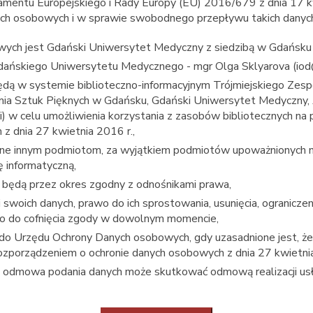
amentu Europejskiego i Rady Europy (EU) 2016/679 z dnia 17 k
ch osobowych i w sprawie swobodnego przepływu takich danych 
ych jest Gdański Uniwersytet Medyczny z siedzibą w Gdańsku 8
Anestezjologia i intensywna terapia położnicza
dańskiego Uniwersytetu Medycznego - mgr Olga Sklyarova (io
dą w systemie biblioteczno-informacyjnym Trójmiejskiego Zes
ia Sztuk Pięknych w Gdańsku, Gdański Uniwersytet Medyczny,
) w celu umożliwienia korzystania z zasobów bibliotecznych na p
z dnia 27 kwietnia 2016 r.,
ane innym podmiotom, za wyjątkiem podmiotów upoważnionych 
 informatyczną,
będą przez okres zgodny z odnośnikami prawa,
 swoich danych, prawo do ich sprostowania, usunięcia, ogranicze
wo do cofnięcia zgody w dowolnym momencie,
i do Urzędu Ochrony Danych osobowych, gdy uzasadnione jest, 
rozporządzeniem o ochronie danych osobowych z dnia 27 kwietni
e odmowa podania danych może skutkować odmową realizacji usł