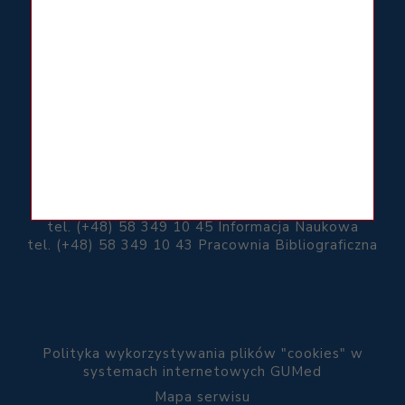
KONTAKT
Biblioteka Główna
Gdańskiego Uniwersytetu Medycznego
ul. Dębinki 1
80-211 Gdańsk
tel. (+48) 58 349 10 40 Sekretariat
tel. (+48) 58 349 10 51 Wypożyczalnia
tel. (+48) 58 349 10 45 Informacja Naukowa
tel. (+48) 58 349 10 43 Pracownia Bibliograficzna
Polityka wykorzystywania plików "cookies" w
systemach internetowych GUMed
Mapa serwisu