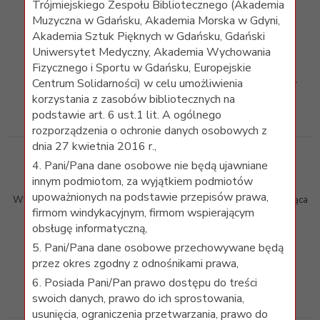
Trójmiejskiego Zespołu Bibliotecznego (Akademia
Muzyczna w Gdańsku, Akademia Morska w Gdyni,
Akademia Sztuk Pięknych w Gdańsku, Gdański
Uniwersytet Medyczny, Akademia Wychowania
DOI
Fizycznego i Sportu w Gdańsku, Europejskie
Wyszukiwarka artykułów naukowych za pomocą numeru Digital
Centrum Solidarności) w celu umożliwienia
Object Identifier.
korzystania z zasobów bibliotecznych na
podstawie art. 6 ust.1 lit. A ogólnego
rozporządzenia o ochronie danych osobowych z
dnia 27 kwietnia 2016 r.,
4. Pani/Pana dane osobowe nie będą ujawniane
World Wide Science
innym podmiotom, za wyjątkiem podmiotów
upoważnionych na podstawie przepisów prawa,
Wyszukiwarka federacji krajowych portali naukowych, przeszukująca
firmom windykacyjnym, firmom wspierającym
wyniki badań
obsługę informatyczną,
państw uczestniczących w projekcie.
5. Pani/Pana dane osobowe przechowywane będą
przez okres zgodny z odnośnikami prawa,
6. Posiada Pani/Pan prawo dostępu do treści
swoich danych, prawo do ich sprostowania,
usunięcia, ograniczenia przetwarzania, prawo do