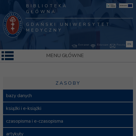
BIBLIOTEKA
GŁÓWNA
GDAŃSKI UNIWERSYTET
MEDYCZNY
EN
Extranet
Eduroam
Poczta
MENU GŁÓWNE
ZASOBY
bazy danych
książki i e-książki
czasopisma i e-czasopisma
artykuły