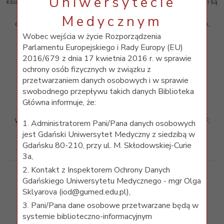
Uniwersytecie
książki, rozprawy naukowe, abstrakty, repozytoria. Uzyskane wyniki są
uporządkowane
Medycznym
od najbardziej wartościowychpod względem rangi autora, źródła,
treści publikacji i ilości cytowań. Rekordy bibliograficzne można
Wobec wejścia w życie Rozporządzenia
eksportować
Parlamentu Europejskiego i Rady Europy (EU)
do programów zarządzających bibliografią załącznikową.
2016/679 z dnia 17 kwietnia 2016 r. w sprawie
ochrony osób fizycznych w związku z
przetwarzaniem danych osobowych i w sprawie
swobodnego przepływu takich danych Biblioteka
Główna informuje, że:
FreeFull PDF
Wyszukiwarka publikacji naukowych dostępnych w formacie PDF;
1. Administratorem Pani/Pana danych osobowych
przegląda ponad 80 milionów bezpłatnych publikacji.
jest Gdański Uniwersytet Medyczny z siedzibą w
Gdańsku 80-210, przy ul. M. Skłodowskiej-Curie
3a,
2. Kontakt z Inspektorem Ochrony Danych
Gdańskiego Uniwersytetu Medycznego - mgr Olga
MedNar
Sklyarova (iod@gumed.edu.pl),
3. Pani/Pana dane osobowe przetwarzane będą w
Wyszukiwarka internetowych zasobów medycznych,
systemie biblioteczno-informacyjnym
w tym również tzw. ukrytego internetu (deep web resources).