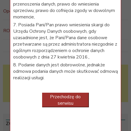
przenoszenia danych, prawo do wniesienia
sprzeciwu, prawo do cofnięcia zgody w dowolnym
OpenDOAR
/ akademickie repozytoria Open Access
momencie,
7. Posiada Pani/Pan prawo wniesienia skargi do
ROAR
/ Registry of Open Access Repositories
Urzędu Ochrony Danych osobowych, gdy
uzasadnione jest, że Pani/Pana dane osobowe
przetwarzane są przez administratora niezgodnie z
ogólnym rozporządzeniem o ochronie danych
osobowych z dnia 27 kwietnia 2016.,
8. Podanie danych jest dobrowolne, jednakże
odmowa podania danych może skutkować odmową
Informacja Naukowa:
realizacji usługi.
tel. 58 349 10 45
biblioteka.informacja@gumed.edu.pl
Przechodzę do
serwisu
ZOBACZ TEŻ