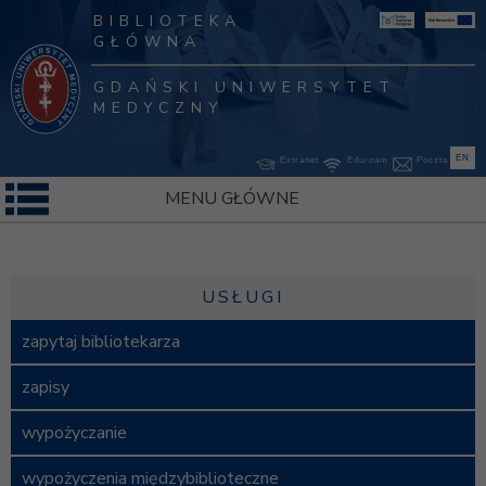
BIBLIOTEKA
GŁÓWNA
GDAŃSKI UNIWERSYTET
MEDYCZNY
EN
Extranet
Eduroam
Poczta
MENU GŁÓWNE
USŁUGI
zapytaj bibliotekarza
zapisy
wypożyczanie
wypożyczenia międzybiblioteczne