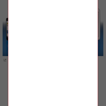
Funkcje platformy IBUK Libra
Osobista półka myIBUK